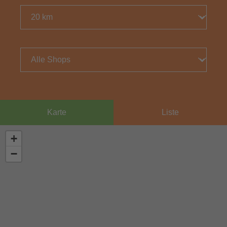
Entfernung
Filter
Karte
Liste
+
−