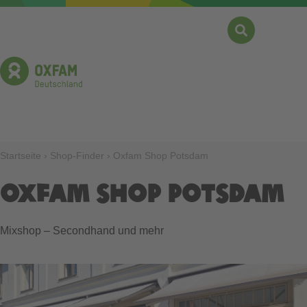
Direkt
zum
Inhalt
Suche
Menü
Pfadnavigation
Startseite
Shop-Finder
Oxfam Shop Potsdam
Oxfam Shop Potsdam
Mixshop
–
Secondhand und mehr