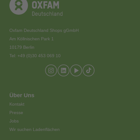
©
Carmen Benker | Oxfam
Oxfam Deutschland Shops gGmbH
Am Köllnischen Park 1
10179 Berlin
©
Yvonne Wittig | Oxfam
Tel: +49 (0)30 453 069 10
Footer-
Über Uns
Meta-
Kontakt
Menü
Presse
Jobs
Wir suchen Ladenflächen