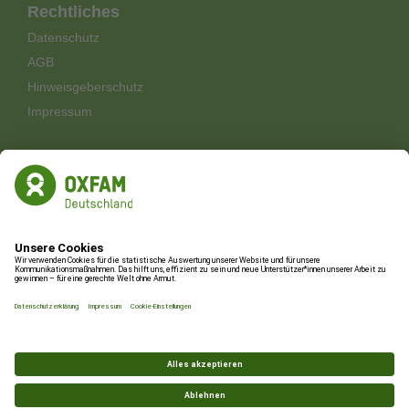
Rechtliches
Datenschutz
AGB
Hinweisgeberschutz
Impressum
Shop-Newsletter
Aktionen und Aktuelles aus den Oxfam Shops
Oxfam Deutschland Shops gGmbH ist eine 100%ige Tochter
des
Oxfam Deutschland e.V.
| © 2026 Oxfam Deutschland
Shops gGmbH