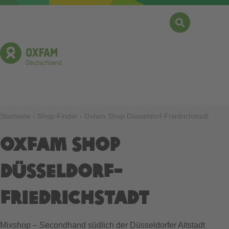
Direkt
zum
Inhalt
Suche
Menü
Pfadnavigation
Startseite
Shop-Finder
Oxfam Shop Düsseldorf-Friedrichstadt
Oxfam Shop
Düsseldorf-
Friedrichstadt
Mixshop
–
Secondhand südlich der Düsseldorfer Altstadt