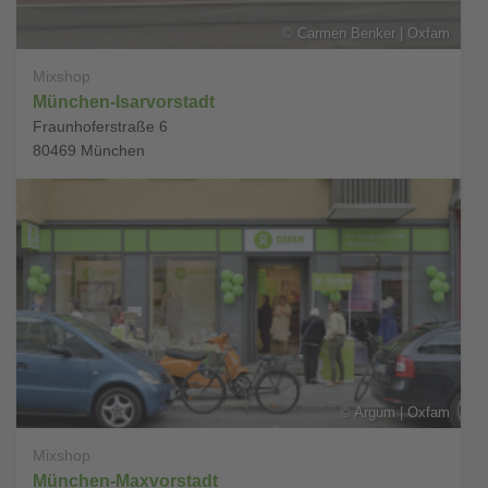
©
Carmen Benker | Oxfam
Mixshop
München-Isarvorstadt
Fraunhoferstraße 6
80469
München
©
Argum | Oxfam
Mixshop
München-Maxvorstadt