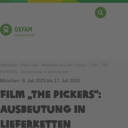
Direkt
zum
Inhalt
Suche
Menü
Pfadnavigation
Startseite
Über Uns
Aktuelles aus den Shops
Film „THE
PICKERS“: Ausbeutung in Lieferketten
München
8. Juli 2025
bis
17. Juli 2025
Film „THE PICKERS“:
Ausbeutung in
Lieferketten