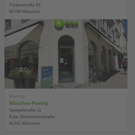
Türkenstraße 81
80799
München
©
Carmen Benker | Oxfam
Mixshop
München-Pasing
Spiegelstraße 11
Ecke Gleichmannstraße
81241
München