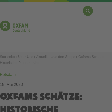
Direkt
zum
Inhalt
Suche
Menü
Pfadnavigation
Startseite
Über Uns
Aktuelles aus den Shops
Oxfams Schätze:
Historische Puppenstube
Potsdam
18. Mai 2023
Oxfams Schätze:
Historische