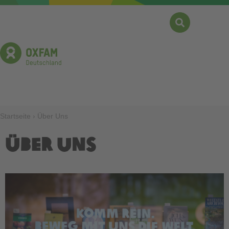
Direkt
zum
Inhalt
Suche
Menü
Pfadnavigation
Startseite
Über Uns
Über uns