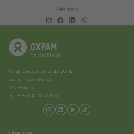
Seite teilen:
Oxfam Deutschland Shops gGmbH
Am Köllnischen Park 1
10179 Berlin
Tel: +49 (0)30 453 069 10
Footer-
Über Uns