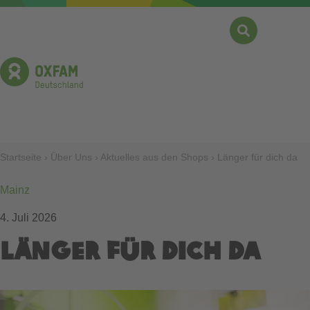
Direkt
zum
Inhalt
Suche
Menü
Pfadnavigation
Startseite
Über Uns
Aktuelles aus den Shops
Länger für dich da
Mainz
4. Juli 2026
Länger für dich da