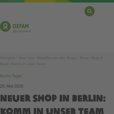
Direkt
zum
Inhalt
Suche
Menü
Pfadnavigation
Startseite
Über Uns
Aktuelles aus den Shops
Neuer Shop in
Berlin: Komm in unser Team
Berlin-Tegel
29. Mai 2026
Neuer Shop in Berlin:
Komm in unser Team