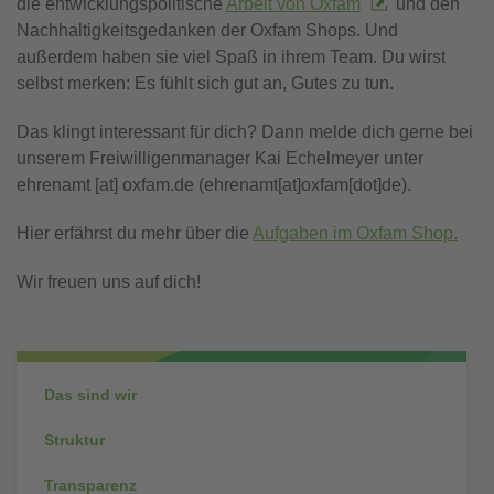
die entwicklungspolitische
Arbeit von Oxfam
und den
Nachhaltigkeitsgedanken der Oxfam Shops. Und
außerdem haben sie viel Spaß in ihrem Team. Du wirst
selbst merken: Es fühlt sich gut an, Gutes zu tun.
Das klingt interessant für dich? Dann melde dich gerne bei
unserem Freiwilligenmanager Kai Echelmeyer unter
ehrenamt
[at]
oxfam.de
(ehrenamt[at]oxfam[dot]de)
.
Hier erfährst du mehr über die
Aufgaben im Oxfam Shop.
Wir freuen uns auf dich!
Subnavigation
Das sind wir
Struktur
Transparenz