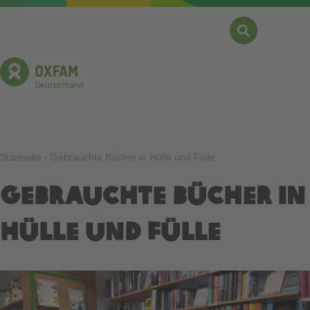
Direkt
zum
Inhalt
Suche
Menü
Pfadnavigation
Startseite
Gebrauchte Bücher in Hülle und Fülle
Gebrauchte Bücher in
Hülle und Fülle